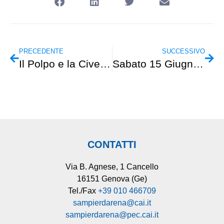
PRECEDENTE
SUCCESSIVO
Il Polpo e la Civetta – La brama della Libertà
Sabato 15 Giugno – Escursionismo – Stazzano-M.Spineto-Santuario Cà del Bello
CONTATTI
Via B. Agnese, 1 Cancello
16151 Genova (Ge)
Tel./Fax
+39 010 466709
sampierdarena@cai.it
sampierdarena@pec.cai.it