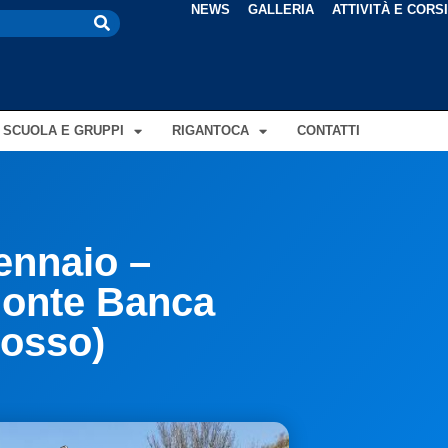
NEWS
GALLERIA
ATTIVITÀ E CORS
SCUOLA E GRUPPI
RIGANTOCA
CONTATTI
ennaio –
Monte Banca
vosso)