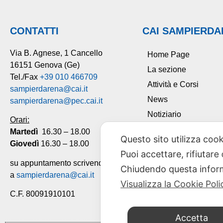
CONTATTI
CAI SAMPIERD
Via B. Agnese, 1 Cancello
Home Page
16151 Genova (Ge)
La sezione
Tel./Fax
+39 010 466709
Attività e Corsi
sampierdarena@cai.it
News
sampierdarena@pec.cai.it
Notiziario
Orari:
Tesseramento
Martedì
16.30 – 18.00
Questo sito utilizza cook
Giovedì
16.30 – 18.00
Contatti
Puoi accettare, rifiutare
su appuntamento scrivendo
Chiudendo questa inform
a
sampierdarena@cai.it
Visualizza la Cookie Poli
C.F. 80091910101
Accetta