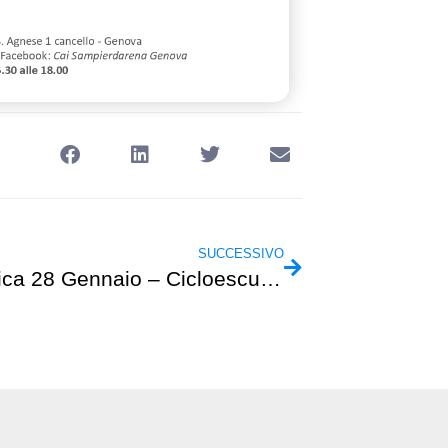
SUCCESSIVO
Domenica 28 Gennaio – Cicloescursionismo – I Forti di Genova in mountain bike