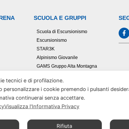
ARENA
SCUOLA E GRUPPI
SEG
Scuola di Escursionismo
Escursionismo
STAR3K
Alpinismo Giovanile
GAMS Gruppo Alta Montagna
Ciclocai
ie tecnici e di profilazione.
TAM Tutela Ambiente Montano
 o personalizzare i cookie premendo i pulsanti desider
Comitato Scientifico Sezionale
ativa continuerai senza accettare.
cy
Visualizza l'Informativa Privacy
Rifiuta