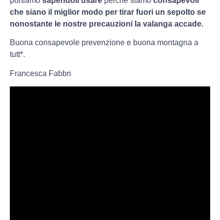
portiamo
sapendoli usare
perché siamo
consapevoli
che siano il miglior modo per tirar fuori un sepolto se
nonostante le nostre precauzioni la valanga accade.
Buona consapevole prevenzione e buona montagna a
tutt*.
Francesca Fabbri