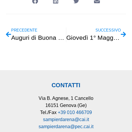
PRECEDENTE
SUCCESSIVO
Auguri di Buona Pasqua
Giovedì 1° Maggio – Escursionismo – Anello Orco-Ciappo delle Conche-Arma di Strapatente
CONTATTI
Via B. Agnese, 1 Cancello
16151 Genova (Ge)
Tel./Fax
+39 010 466709
sampierdarena@cai.it
sampierdarena@pec.cai.it