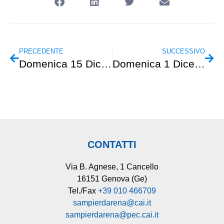
PRECEDENTE
SUCCESSIVO
Domenica 15 Dicembre – CAI Family – Parco di Portofino
Domenica 1 Dicembre – Escursionismo – Levanto-Punta Mesco-Colla di Bagari-Levanto
CONTATTI
Via B. Agnese, 1 Cancello
16151 Genova (Ge)
Tel./Fax
+39 010 466709
sampierdarena@cai.it
sampierdarena@pec.cai.it