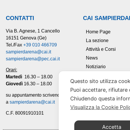
CONTATTI
CAI SAMPIERD
Via B. Agnese, 1 Cancello
Home Page
16151 Genova (Ge)
La sezione
Tel./Fax
+39 010 466709
Attività e Corsi
sampierdarena@cai.it
News
sampierdarena@pec.cai.it
Notiziario
Orari:
Tesseramento
Martedì
16.30 – 18.00
Questo sito utilizza cook
Giovedì
16.30 – 18.00
Contatti
Puoi accettare, rifiutare
su appuntamento scrivendo
Chiudendo questa inform
a
sampierdarena@cai.it
Visualizza la Cookie Poli
C.F. 80091910101
Accetta