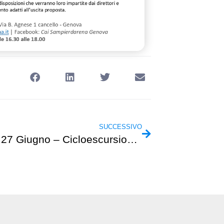
SUCCESSIVO
Sabato 27 Giugno – Cicloescursionismo – “La via della lavanda in mountain bike”