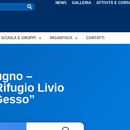
NEWS
GALLERIA
ATTIVITÀ E CORS
SCUOLA E GRUPPI
RIGANTOCA
CONTATTI
ugno –
ifugio Livio
Gesso”