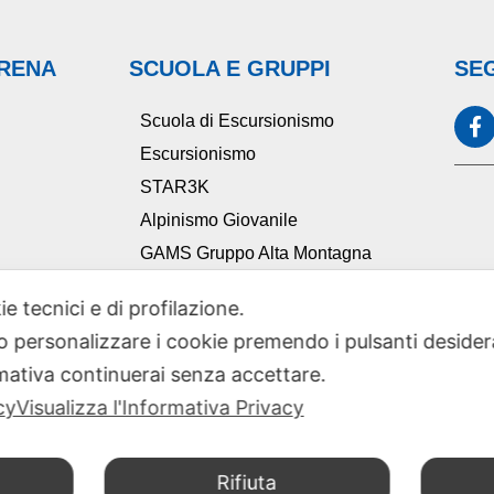
ARENA
SCUOLA E GRUPPI
SEG
Scuola di Escursionismo
Escursionismo
STAR3K
Alpinismo Giovanile
GAMS Gruppo Alta Montagna
Ciclocai
ie tecnici e di profilazione.
TAM Tutela Ambiente Montano
 o personalizzare i cookie premendo i pulsanti desider
Comitato Scientifico Sezionale
ativa continuerai senza accettare.
cy
Visualizza l'Informativa Privacy
Rifiuta