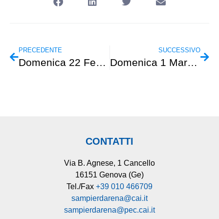
PRECEDENTE
SUCCESSIVO
Domenica 22 Febbraio – Alpinismo Giovanile – “Rifugio Sambugo-Lago della Tina”
Domenica 1 Marzo – CAI Giovani – “Anello del Monte Treggin”
CONTATTI
Via B. Agnese, 1 Cancello
16151 Genova (Ge)
Tel./Fax
+39 010 466709
sampierdarena@cai.it
sampierdarena@pec.cai.it