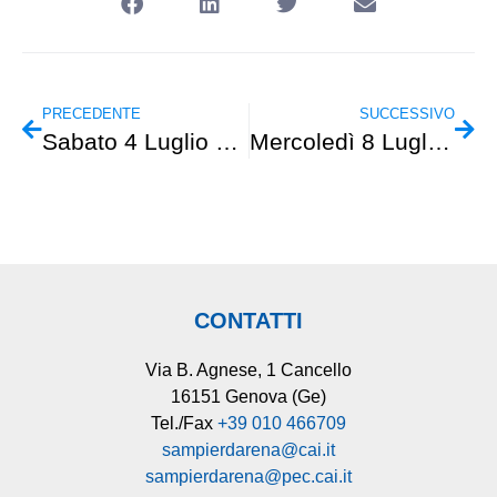
PRECEDENTE
SUCCESSIVO
Sabato 4 Luglio – STAR3K – “Grand e Petit Tournalin”
Mercoledì 8 Luglio – Cicloescursionismo – “La notte dei ratti penughi”
CONTATTI
Via B. Agnese, 1 Cancello
16151 Genova (Ge)
Tel./Fax
+39 010 466709
sampierdarena@cai.it
sampierdarena@pec.cai.it