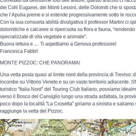
Corredato da bellissime foto dell’autore, questo articolo ci rac
dei Colli Euganei, dei Monti Lessini, delle Dolomiti che si sposta
che l’Apulia preme e si estende progressivamente sotto le rocce c
Con la sua consueta abilità divulgativa il professor Martini ci 
dolomitiche e calcaree si ripercuota su flora e fauna, “rendendo
specializzate di vita vegetale e animale”.
Buona lettura e … Ti aspettiamo a Genova professore!
Francesca Fabbri
MONTE PIZZOC: CHE PANORAMA!
Una vetta posta quasi al limite nord della provincia di Treviso: da
incombe su Vittorio Veneto e su un vasto territorio adiacente. Sfr
turistico “Italia Nord” del Touring Club Italiano, possiamo idealm
verso il Bosco del Cansiglio lungo una strada asfaltata, la prov
poco dopo la località “La Crosetta” giriamo a sinistra e saliamo 
raggiunge la vetta del Pizzoc.