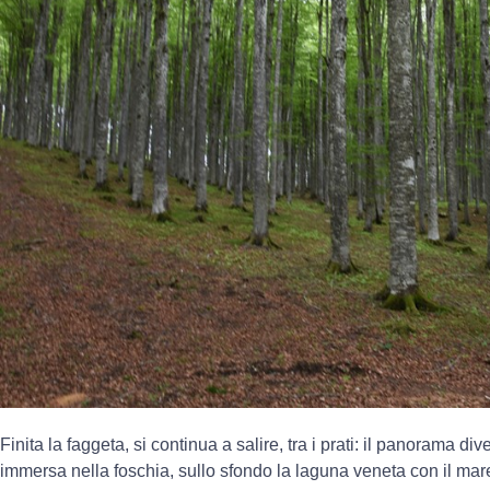
Finita la faggeta, si continua a salire, tra i prati: il panorama 
immersa nella foschia, sullo sfondo la laguna veneta con il mare