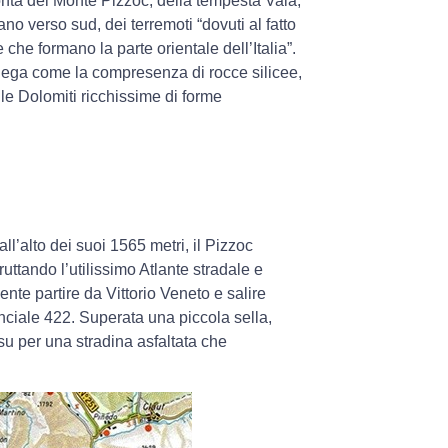
conta del Monte Pizzoc, della tempesta Vaia,
no verso sud, dei terremoti “dovuti al fatto
he formano la parte orientale dell’Italia”.
spiega come la compresenza di rocce silicee,
 le Dolomiti ricchissime di forme
ll’alto dei suoi 1565 metri, il Pizzoc
uttando l’utilissimo Atlante stradale e
ente partire da Vittorio Veneto e salire
inciale 422. Superata una piccola sella,
su per una stradina asfaltata che