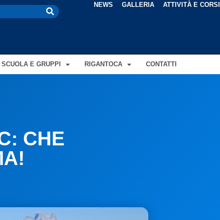
NEWS
GALLERIA
ATTIVITÀ E CORS
SCUOLA E GRUPPI
RIGANTOCA
CONTATTI
C: CHE
A!