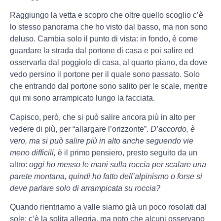
Raggiungo la vetta e scopro che oltre quello scoglio c’è
lo stesso panorama che ho visto dal basso, ma non sono
deluso. Cambia solo il punto di vista: in fondo, è come
guardare la strada dal portone di casa e poi salire ed
osservarla dal poggiolo di casa, al quarto piano, da dove
vedo persino il portone per il quale sono passato. Solo
che entrando dal portone sono salito per le scale, mentre
qui mi sono arrampicato lungo la facciata.
Capisco, però, che si può salire ancora più in alto per
vedere di più, per “allargare l’orizzonte”.
D’accordo, è
vero, ma si può salire più in alto anche seguendo vie
meno difficili,
è il primo pensiero, presto seguito da un
altro:
oggi ho messo le mani sulla roccia per scalare una
parete montana, quindi ho fatto dell’alpinismo o forse si
deve parlare solo di arrampicata su roccia?
Quando rientriamo a valle siamo già un poco rosolati dal
sole; c’è la solita allegria, ma noto che alcuni osservano