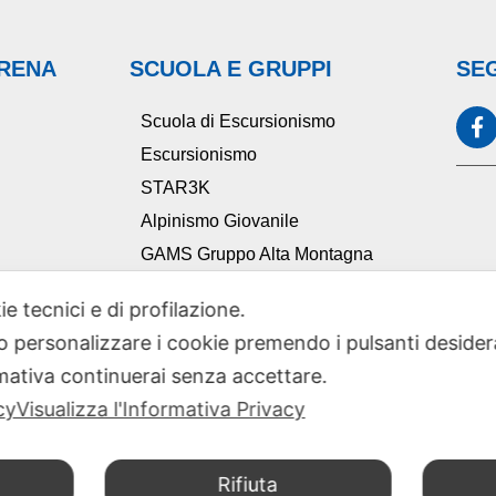
ARENA
SCUOLA E GRUPPI
SEG
Scuola di Escursionismo
Escursionismo
STAR3K
Alpinismo Giovanile
GAMS Gruppo Alta Montagna
Ciclocai
ie tecnici e di profilazione.
TAM Tutela Ambiente Montano
 o personalizzare i cookie premendo i pulsanti desider
Comitato Scientifico Sezionale
ativa continuerai senza accettare.
cy
Visualizza l'Informativa Privacy
Rifiuta