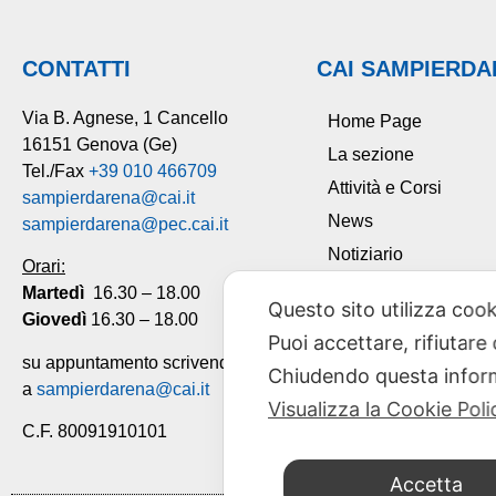
CONTATTI
CAI SAMPIERD
Via B. Agnese, 1 Cancello
Home Page
16151 Genova (Ge)
La sezione
Tel./Fax
+39 010 466709
Attività e Corsi
sampierdarena@cai.it
News
sampierdarena@pec.cai.it
Notiziario
Orari:
Tesseramento
Martedì
16.30 – 18.00
Questo sito utilizza cook
Giovedì
16.30 – 18.00
Contatti
Puoi accettare, rifiutare
su appuntamento scrivendo
Chiudendo questa inform
a
sampierdarena@cai.it
Visualizza la Cookie Poli
C.F. 80091910101
Accetta