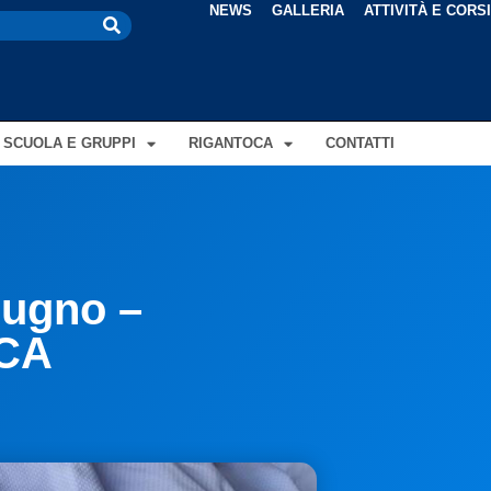
NEWS
GALLERIA
ATTIVITÀ E CORS
SCUOLA E GRUPPI
RIGANTOCA
CONTATTI
iugno –
CA