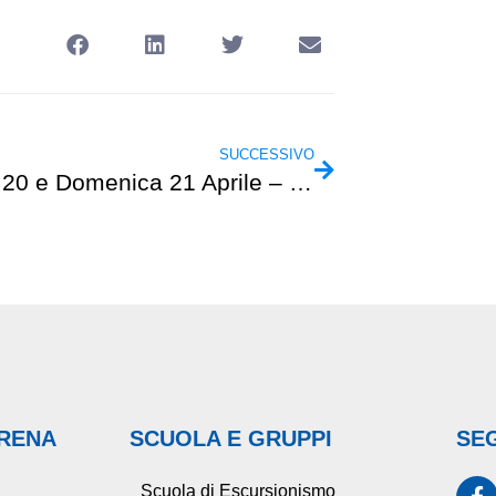
SUCCESSIVO
Sabato 20 e Domenica 21 Aprile – Cena a Reppia ed escursione al M.Zatta
ARENA
SCUOLA E GRUPPI
SEG
Scuola di Escursionismo