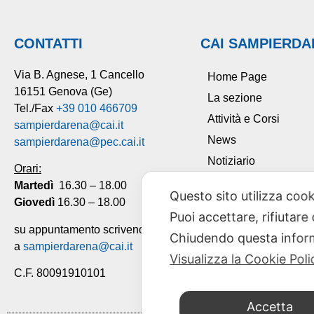
CONTATTI
CAI SAMPIERD
Via B. Agnese, 1 Cancello
Home Page
16151 Genova (Ge)
La sezione
Tel./Fax
+39 010 466709
Attività e Corsi
sampierdarena@cai.it
News
sampierdarena@pec.cai.it
Notiziario
Orari:
Tesseramento
Martedì
16.30 – 18.00
Questo sito utilizza cook
Giovedì
16.30 – 18.00
Contatti
Puoi accettare, rifiutare
su appuntamento scrivendo
Chiudendo questa inform
a
sampierdarena@cai.it
Visualizza la Cookie Poli
C.F. 80091910101
Accetta