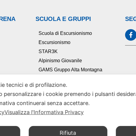
ARENA
SCUOLA E GRUPPI
SEG
Scuola di Escursionismo
Escursionismo
STAR3K
Alpinismo Giovanile
GAMS Gruppo Alta Montagna
Ciclocai
ie tecnici e di profilazione.
TAM Tutela Ambiente Montano
 o personalizzare i cookie premendo i pulsanti desider
Comitato Scientifico Sezionale
ativa continuerai senza accettare.
cy
Visualizza l'Informativa Privacy
Rifiuta