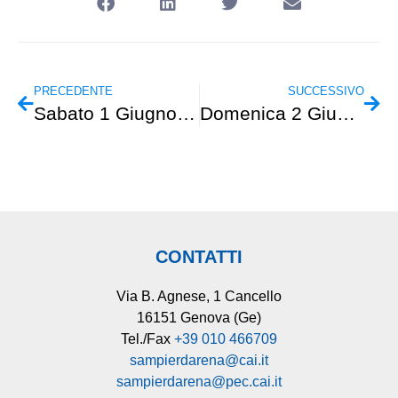
PRECEDENTE
SUCCESSIVO
Sabato 1 Giugno – CamminUrbano “Genova e la sua acqua”
Domenica 2 Giugno – GAMS – Monte Tambura (Alpi Apuane)
CONTATTI
Via B. Agnese, 1 Cancello
16151 Genova (Ge)
Tel./Fax
+39 010 466709
sampierdarena@cai.it
sampierdarena@pec.cai.it