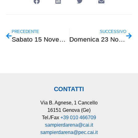
PRECEDENTE
SUCCESSIVO
Sabato 15 Novembre – Cammino Urbano – Da Brignole a Staglieno
Domenica 23 Novembre – Escursionismo – Le “Formaggette” del Finalese
CONTATTI
Via B. Agnese, 1 Cancello
16151 Genova (Ge)
Tel./Fax
+39 010 466709
sampierdarena@cai.it
sampierdarena@pec.cai.it