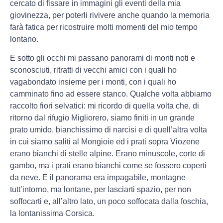
cercato di fissare in immagini gli eventi della mia
giovinezza, per poterli rivivere anche quando la memoria
farà fatica per ricostruire molti momenti del mio tempo
lontano.
E sotto gli occhi mi passano panorami di monti noti e
sconosciuti, ritratti di vecchi amici con i quali ho
vagabondato insieme per i monti, con i quali ho
camminato fino ad essere stanco. Qualche volta abbiamo
raccolto fiori selvatici: mi ricordo di quella volta che, di
ritorno dal rifugio Migliorero, siamo finiti in un grande
prato umido, bianchissimo di narcisi e di quell’altra volta
in cui siamo saliti al Mongioie ed i prati sopra Viozene
erano bianchi di stelle alpine. Erano minuscole, corte di
gambo, ma i prati erano bianchi come se fossero coperti
da neve. E il panorama era impagabile, montagne
tutt’intorno, ma lontane, per lasciarti spazio, per non
soffocarti e, all’altro lato, un poco soffocata dalla foschia,
la lontanissima Corsica.