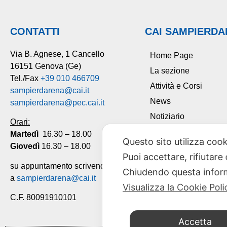
CONTATTI
CAI SAMPIERD
Via B. Agnese, 1 Cancello
Home Page
16151 Genova (Ge)
La sezione
Tel./Fax
+39 010 466709
Attività e Corsi
sampierdarena@cai.it
News
sampierdarena@pec.cai.it
Notiziario
Orari:
Tesseramento
Martedì
16.30 – 18.00
Questo sito utilizza cook
Giovedì
16.30 – 18.00
Contatti
Puoi accettare, rifiutare
su appuntamento scrivendo
Chiudendo questa inform
a
sampierdarena@cai.it
Visualizza la Cookie Poli
C.F. 80091910101
Accetta