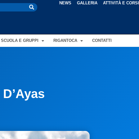
NEWS
GALLERIA
ATTIVITÀ E CORS
SCUOLA E GRUPPI
RIGANTOCA
CONTATTI
l D’Ayas