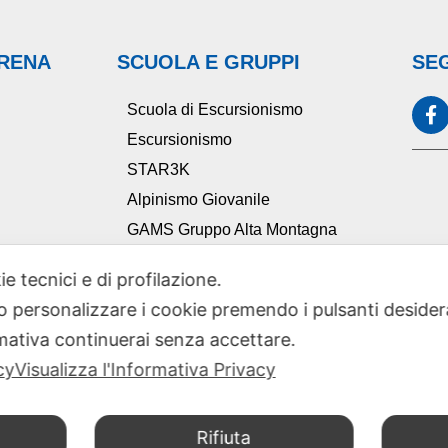
ARENA
SCUOLA E GRUPPI
SEG
Scuola di Escursionismo
Escursionismo
STAR3K
Alpinismo Giovanile
GAMS Gruppo Alta Montagna
Ciclocai
ie tecnici e di profilazione.
TAM Tutela Ambiente Montano
 o personalizzare i cookie premendo i pulsanti desider
Comitato Scientifico Sezionale
ativa continuerai senza accettare.
cy
Visualizza l'Informativa Privacy
Rifiuta